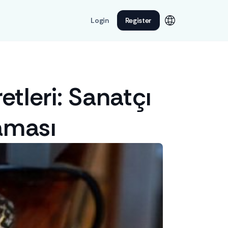
Login
Register
tleri: Sanatçı
aması