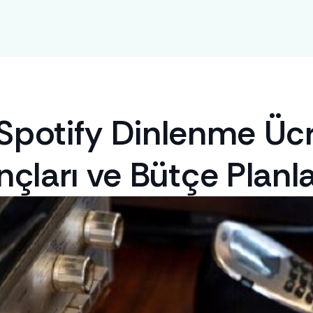
potify Dinlenme Ücre
nçları ve Bütçe Planl