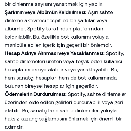
bir dinlenme sayısını yansıtmak için yapılır.
Şarkının veya Albümün Kaldırılması:
Aşırı sahte
dinleme aktivitesi tespit edilen şarkılar veya
albümler, Spotify tarafından platformdan
kaldırılabilir. Bu, özellikle bot kullanımı yoluyla
manipüle edilen içerik için geçerli bir önlemdir.
Hesap Askıya Alınması veya Yasaklanması:
Spotify,
sahte dinlemeleri üreten veya teşvik eden kullanıcı
hesaplarını askıya alabilir veya yasaklayabilir. Bu,
hem sanatçı hesapları hem de bot kullanımında
bulunan bireysel hesaplar için geçerlidir.
Ödemelerin Durdurulması:
Spotify, sahte dinlemeler
üzerinden elde edilen gelirleri durdurabilir veya geri
alabilir. Bu, sanatçıların sahte dinlemeler yoluyla
haksız kazanç sağlamasını önlemek için önemli bir
adımdır.