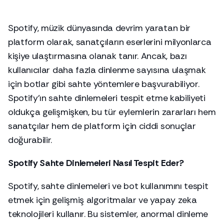
Spotify, müzik dünyasında devrim yaratan bir
platform olarak, sanatçıların eserlerini milyonlarca
kişiye ulaştırmasına olanak tanır. Ancak, bazı
kullanıcılar daha fazla dinlenme sayısına ulaşmak
için botlar gibi sahte yöntemlere başvurabiliyor.
Spotify'ın sahte dinlemeleri tespit etme kabiliyeti
oldukça gelişmişken, bu tür eylemlerin zararları hem
sanatçılar hem de platform için ciddi sonuçlar
doğurabilir.
Spotify Sahte Dinlemeleri Nasıl Tespit Eder?
Spotify, sahte dinlemeleri ve bot kullanımını tespit
etmek için gelişmiş algoritmalar ve yapay zeka
teknolojileri kullanır. Bu sistemler, anormal dinleme