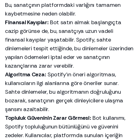
Bu, sanatçının platformdaki varlığını tamamen
kaybetmesine neden olabilir.
Finansal Kayıplar:
Bot satın almak başlangıçta
cazip görünse de, bu, sanatçıya uzun vadeli
finansal kayıplar yaşatabilir. Spotify, sahte
dinlemeleri tespit ettiğinde, bu dinlemeler üzerinden
yapılan ödemeleri iptal eder ve sanatçının
kazançlarına zarar verebilir.
Algoritma Ceza:
Spotify'ın öneri algoritması,
kullanıcıların ilgi alanlarına göre öneriler sunar.
Sahte dinlemeler, bu algoritmanın doğruluğunu
bozarak, sanatçının gerçek dinleyicilere ulaşma
şansını azaltabilir.
Topluluk Güveninin Zarar Görmesi:
Bot kullanımı,
Spotify topluluğunun bütünlüğünü ve güvenini
zedeler. Kullanıcılar, platformda sunulan içeriğin