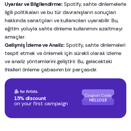
Uyarılar ve Bilgilendirme:
Spotify, sahte dinlemelerle
ilgili politikaları ve bu tür davranışların sonuçları
hakkında sanatçıları ve kullanıcıları uyarabilir. Bu,
eğitim yoluyla sahte dinleme kullanımını azaltmayı
amaçlar.
Gelişmiş İzleme ve Analiz:
Spotify, sahte dinlemeleri
tespit etmek ve önlemek için sürekli olarak izleme
ve analiz yöntemlerini geliştirir. Bu, gelecekteki
ihlalleri önleme çabasının bir parçasıdır.
Coupon Code
15% discount
HELLO15
on your first campaign