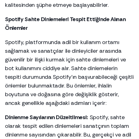
kalitesinden şüphe etmeye başlayabilirler.
Spotify Sahte Dinlemeleri Tespit Ettiğinde Alınan
Önlemler
Spotify, platformunda adil bir kullanım ortamı
sağlamak ve sanatçılar ile dinleyiciler arasında
güvenilir bir ilişki kurmak için sahte dinlemeleri ve
bot kullanımını ciddiye alır. Sahte dinlemelerin
tespiti durumunda Spotify'ın başvurabileceği çeşitli
önlemler bulunmaktadır. Bu önlemler, ihlalin
boyutuna ve doğasına göre değişiklik gösterir,
ancak genellikle aşağıdaki adımları içerir:
Dinlenme Sayılarının Düzeltilmesi:
Spotify, sahte
olarak tespit edilen dinlemeleri sanatçının toplam
dinlenme sayısından çıkarabilir. Bu, gerçekçi ve adil