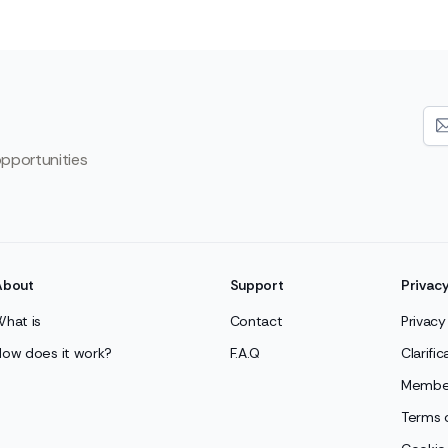
opportunities
About
Support
Privac
What is
Contact
Privacy
How does it work?
F.A.Q
Clarifi
Member
Terms 