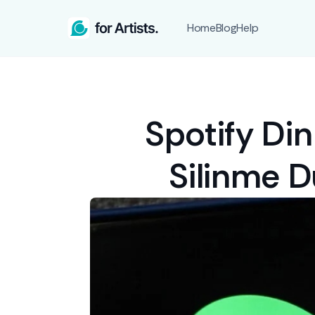
Home
Blog
Help
Spotify Din
Silinme D