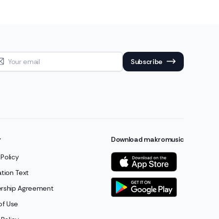
Subscribe
y
Download makromusic
 Policy
cation Text
ship Agreement
of Use