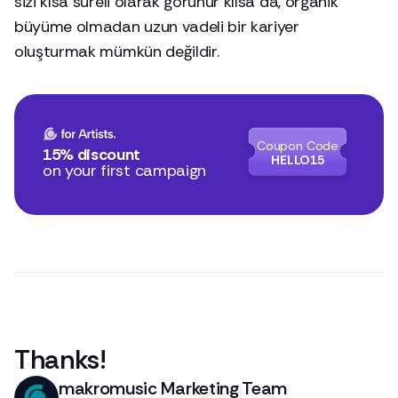
sizi kısa süreli olarak görünür kılsa da, organik
büyüme olmadan uzun vadeli bir kariyer
oluşturmak mümkün değildir.
Coupon Code
15% discount
HELLO15
on your first campaign
Thanks
!
makromusic Marketing Team